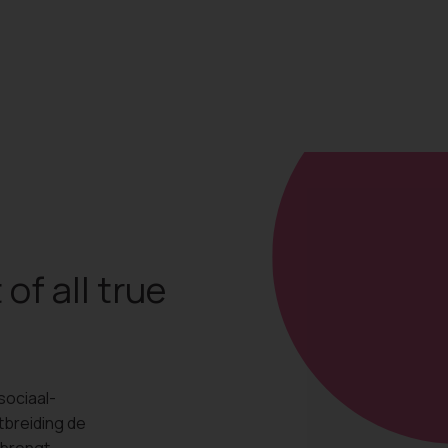
of all true
a
sociaal-
tbreiding de