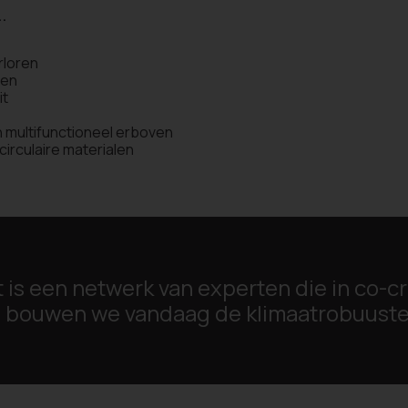
…
rloren
ien
it
n multifunctioneel erboven
circulaire materialen
 is een netwerk van experten die in co-
e bouwen we vandaag de klimaatrobuuste