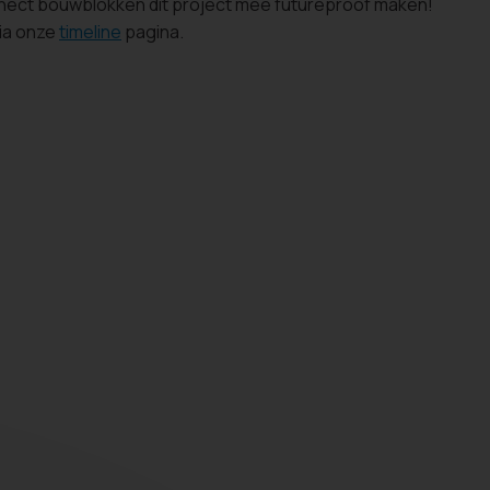
nect bouwblokken dit project mee futureproof maken!
via onze
timeline
pagina.